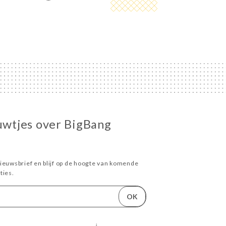
euwtjes over BigBang
ieuwsbrief en blijf op de hoogte van komende
ies.
OK