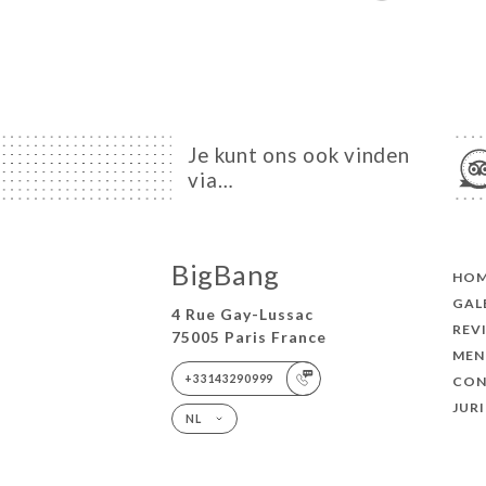
Je kunt ons ook vinden
via…
BigBang
HO
GAL
4 Rue Gay-Lussac
REV
75005 Paris France
MEN
+33143290999
CON
JUR
NL