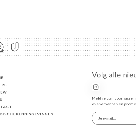
Volg alle ni
ME
ERIJ
IEW
Meld je aan voor onze n
U
evenementen en promot
TACT
IDISCHE KENNISGEVINGEN