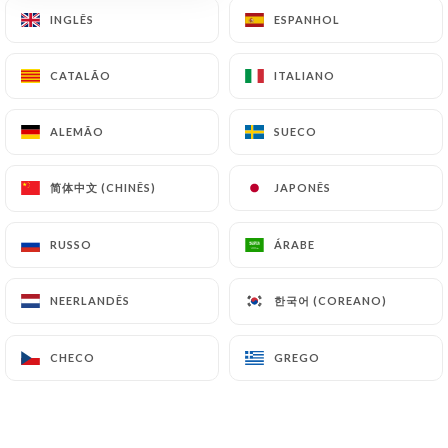
INGLÊS
INGLÊS
ESPANHOL
ESPANHOL
CATALÃO
CATALÃO
ITALIANO
ITALIANO
275 AVALIAÇÃO
RESTAURANT CORÉEN
ALEMÃO
ALEMÃO
SUECO
SUECO
4 Rue Gay-Lussac
75005 Paris France
简体中文 (CHINÊS)
简体中文 (CHINÊS)
JAPONÊS
JAPONÊS
RUSSO
RUSSO
ÁRABE
ÁRABE
한국어 (COREANO)
한국어 (COREANO)
NEERLANDÊS
NEERLANDÊS
CHECO
CHECO
GREGO
GREGO
Quem somos?